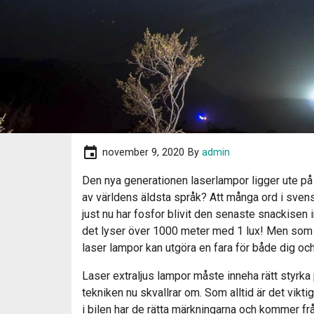
event
november 9, 2020
By
admin
Den nya generationen laserlampor ligger ute på
av världens äldsta språk? Att många ord i svensk
just nu har fosfor blivit den senaste snackisen 
det lyser över 1000 meter med 1 lux! Men som al
laser lampor kan utgöra en fara för både dig oc
Laser extraljus lampor måste inneha rätt styrka 
tekniken nu skvallrar om. Som alltid är det viktig
i bilen har de rätta märkningarna och kommer frå