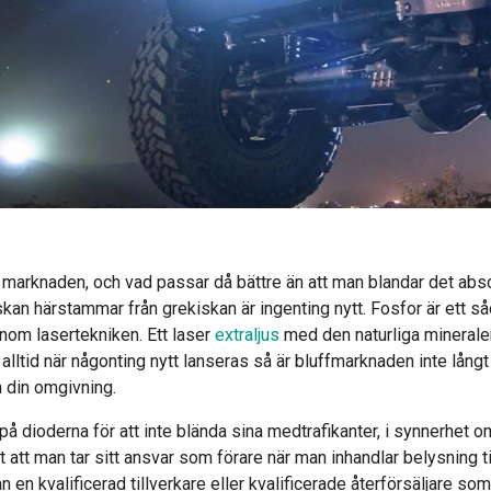
 marknaden, och vad passar då bättre än att man blandar det abs
an härstammar från grekiskan är ingenting nytt. Fosfor är ett såd
inom lasertekniken. Ett laser
extraljus
med den naturliga mineralen 
ltid när någonting nytt lanseras så är bluffmarknaden inte långt 
h din omgivning.
på dioderna för att inte blända sina medtrafikanter, i synnerhet 
t att man tar sitt ansvar som förare när man inhandlar belysning til
n en kvalificerad tillverkare eller kvalificerade återförsäljare 